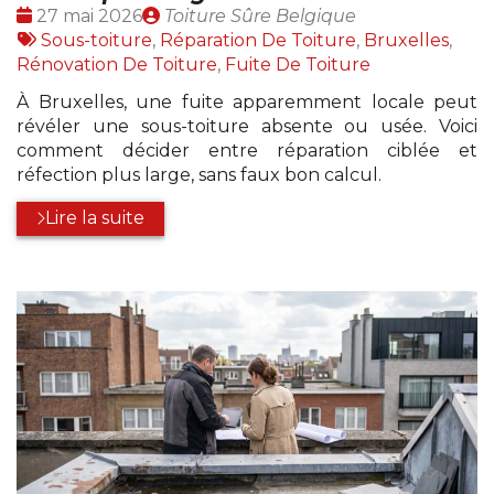
Date
Publié
27 mai 2026
Toiture Sûre Belgique
:
Tags
par
Sous-toiture
,
Réparation De Toiture
,
Bruxelles
,
:
Rénovation De Toiture
,
Fuite De Toiture
À Bruxelles, une fuite apparemment locale peut
révéler une sous-toiture absente ou usée. Voici
comment décider entre réparation ciblée et
réfection plus large, sans faux bon calcul.
Lire la suite