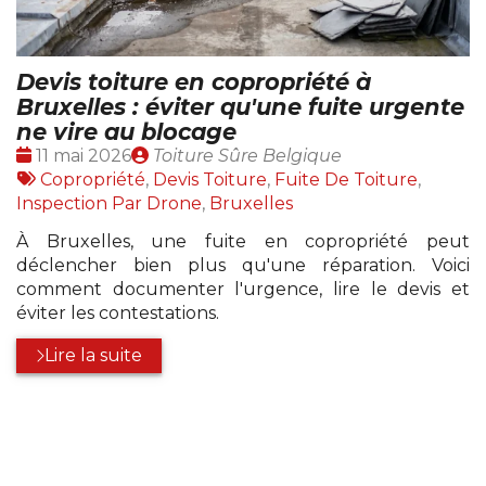
Devis toiture en copropriété à
Bruxelles : éviter qu'une fuite urgente
ne vire au blocage
Date
Publié
11 mai 2026
Toiture Sûre Belgique
:
Tags
par
Copropriété
,
Devis Toiture
,
Fuite De Toiture
,
:
Inspection Par Drone
,
Bruxelles
À Bruxelles, une fuite en copropriété peut
déclencher bien plus qu'une réparation. Voici
comment documenter l'urgence, lire le devis et
éviter les contestations.
Lire la suite