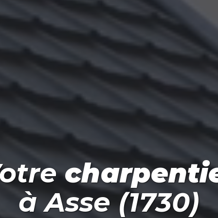
otre
charpenti
à
Asse (1730)