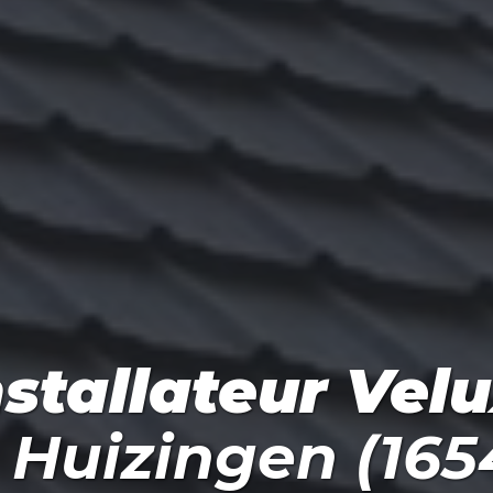
nstallateur Vel
à
Huizingen (165