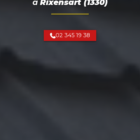
à
Rixensart (1330)
02 345 19 38