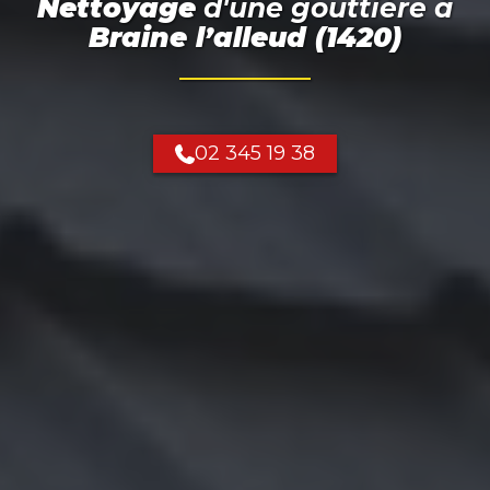
Nettoyage
d'une gouttière
à
Braine l’alleud (1420)
02 345 19 38