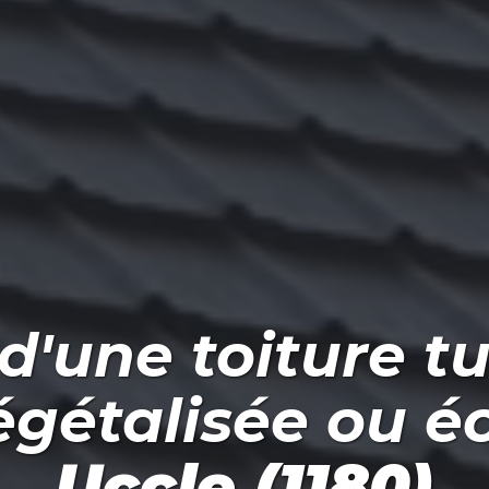
d'une toiture tu
végétalisée ou é
Uccle (1180)