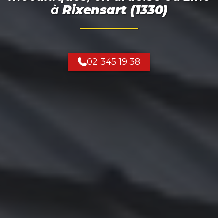
à
Rixensart (1330)
02 345 19 38