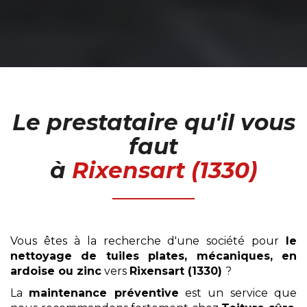
Le prestataire qu'il vous
faut
à
Rixensart (1330)
Vous êtes à la recherche d'une société pour
le
nettoyage
de tuiles plates, mécaniques, en
ardoise ou zinc
vers
Rixensart (1330)
?
La
maintenance préventive
est un service que