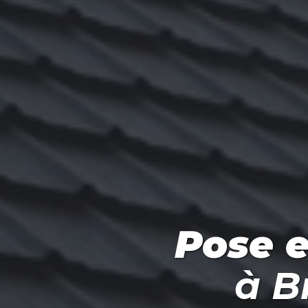
Pose e
à
B