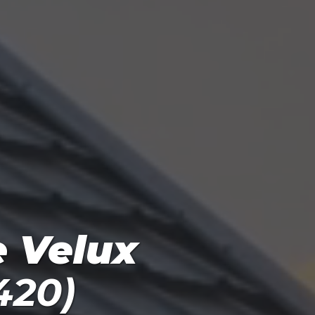
e Velux
420)