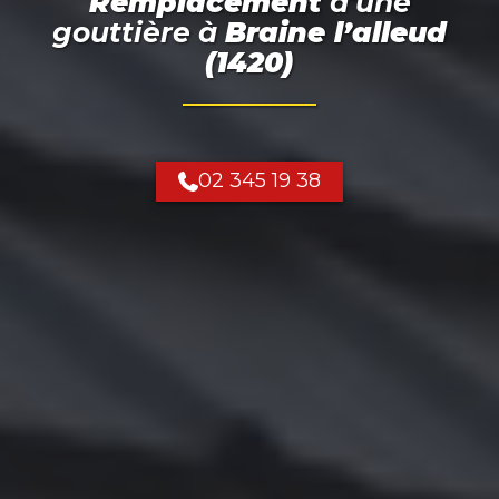
Remplacement
d'une
gouttière
à
Braine l’alleud
(1420)
02 345 19 38