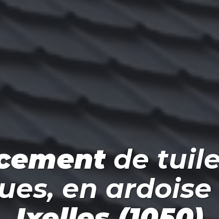
cement
de tuile
es, en ardoise 
Ixelles (1050)