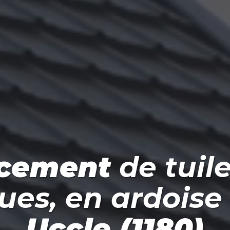
cement
de tuile
es, en ardoise 
Uccle (1180)