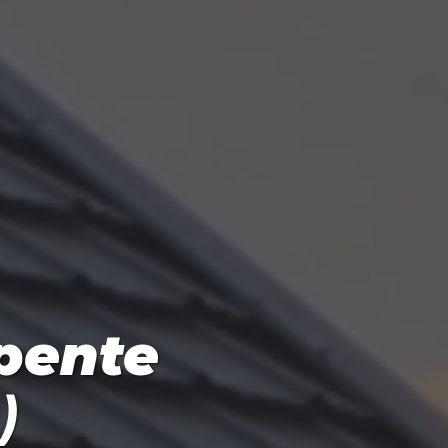
pente
)